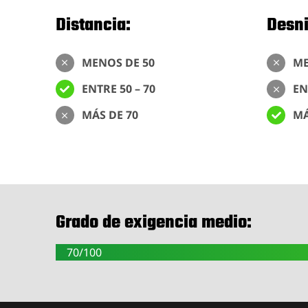
Distancia:
Desni
MENOS DE 50
ME
ENTRE 50 – 70
EN
MÁS DE 70
MÁ
Grado de exigencia medio:
70/100