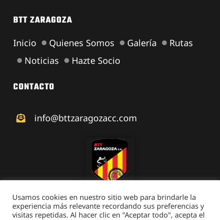
BTT ZARAGOZA
Inicio
Quienes Somos
Galería
Rutas
Noticias
Hazte Socio
CONTACTO
info@bttzaragozacc.com
Usamos cookies en nuestro sitio web para brindarle la
experiencia más relevante recordando sus preferencias y
visitas repetidas. Al hacer clic en "Aceptar todo", acepta el