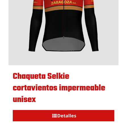
Chaqueta Selkie
cortavientos impermeable
unisex
Detalles