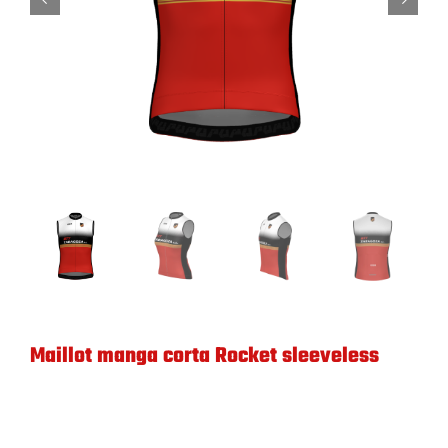
Hazte Socio
Pasarela de Pago
Maillot manga corta Rocket sleeveless