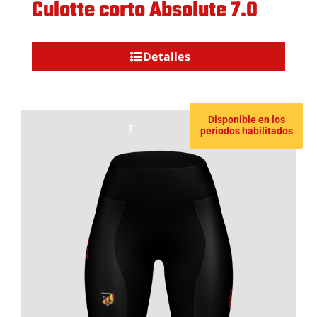
Culotte corto Absolute 7.0
Detalles
Disponible en los
periodos habilitados