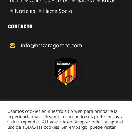
Inicio
Quienes Somos
Galería
Rutas
Noticias
Hazte Socio
CONTACTO
info@bttzaragozacc.com
Usamos cookies en nuestro sitio web para brindarle la
experiencia más relevante recordando sus preferencias y
visitas repetidas. Al hacer clic en "Aceptar todo", acepta el
© 2026 • BTT Zaragoza • Todos los derechos reservados •
uso de TODAS las cookies. Sin embargo, puede visitar
Aviso Legal
• Desarrollado por
Netymedia