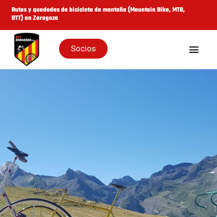
Saltar
Rutas y quedadas de bicicleta de montaña (Mountain Bike, MTB,
BTT) en Zaragoza
al
contenido
Socios
Togg
Navig
Inicio
Quienes Somos
Galería
Rutas y Eventos
Cicloturistas
Noticias