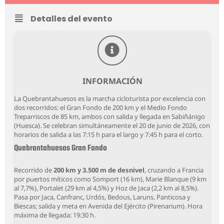
Detalles del evento
Hazte Socio
Pasarela de Pago
INFORMACIÓN
La Quebrantahuesos es la marcha cicloturista por excelencia con
dos recorridos: el Gran Fondo de 200 km y el Medio Fondo
Treparriscos de 85 km, ambos con salida y llegada en Sabiñánigo
(Huesca). Se celebran simultáneamente el 20 de junio de 2026, con
horarios de salida a las 7:15 h para el largo y 7:45 h para el corto.
Quebrantahuesos Gran Fondo
Recorrido de
200 km y 3.500 m de desnivel
, cruzando a Francia
por puertos míticos como Somport (16 km), Marie Blanque (9 km
al 7,7%), Portalet (29 km al 4,5%) y Hoz de Jaca (2,2 km al 8,5%).
Pasa por Jaca, Canfranc, Urdós, Bedous, Laruns, Panticosa y
Biescas; salida y meta en Avenida del Ejército (Pirenarium). Hora
máxima de llegada: 19:30 h.