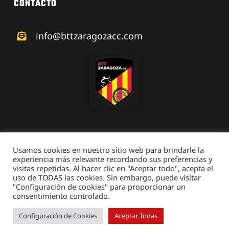
CONTACTO
info@bttzaragozacc.com
Usamos cookies en nuestro sitio web para brindarle la
experiencia más relevante recordando sus preferencias y
visitas repetidas. Al hacer clic en "Aceptar todo", acepta el
© 2026 • BTT Zaragoza • Todos los derechos reservados •
uso de TODAS las cookies. Sin embargo, puede visitar
Aviso Legal
• Desarrollado por
Netymedia
"Configuración de cookies" para proporcionar un
consentimiento controlado.
Configuración de Cookies
Aceptar Todas