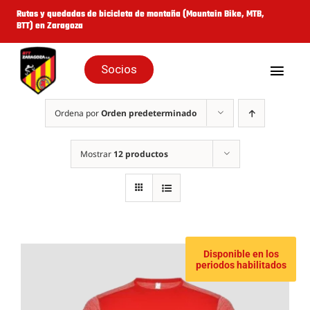
Saltar
Rutas y quedadas de bicicleta de montaña (Mountain Bike, MTB,
BTT) en Zaragoza
al
contenido
Socios
Togg
Navig
Inicio
Ordena por
Orden predeterminado
Quienes Somos
Mostrar
12 productos
Galería
Rutas y Eventos
Disponible en los
periodos habilitados
Cicloturistas
Noticias