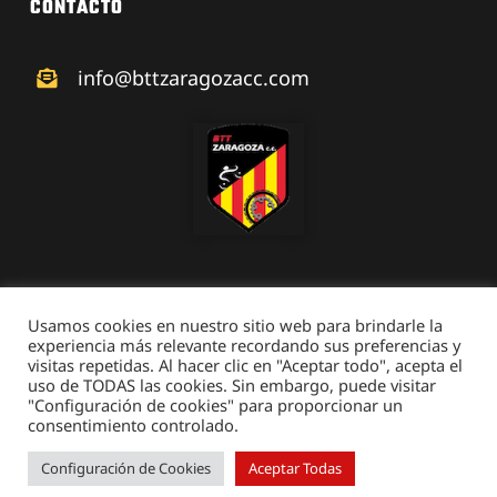
CONTACTO
info@bttzaragozacc.com
Usamos cookies en nuestro sitio web para brindarle la
experiencia más relevante recordando sus preferencias y
visitas repetidas. Al hacer clic en "Aceptar todo", acepta el
© 2026 • BTT Zaragoza • Todos los derechos reservados •
uso de TODAS las cookies. Sin embargo, puede visitar
Aviso Legal
• Desarrollado por
Netymedia
"Configuración de cookies" para proporcionar un
consentimiento controlado.
Configuración de Cookies
Aceptar Todas