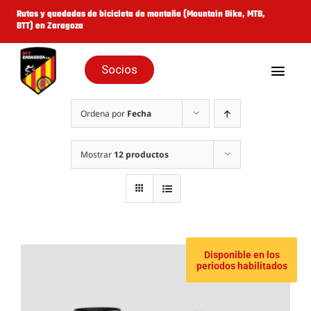
Saltar
Rutas y quedadas de bicicleta de montaña (Mountain Bike, MTB,
BTT) en Zaragoza
al
contenido
Socios
Togg
Navig
Inicio
Ordena por
Fecha
Quienes Somos
Mostrar
12 productos
Galería
Rutas y Eventos
Disponible en los
periodos habilitados
Cicloturistas
Noticias