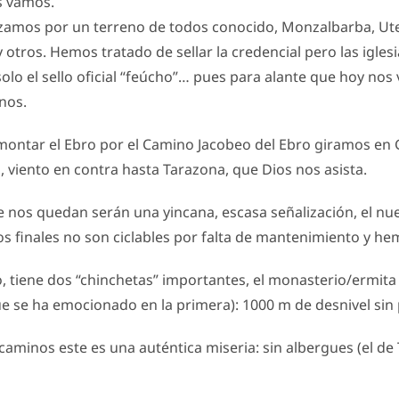
s vamos.
mos por un terreno de todos conocido, Monzalbarba, Utebo
y otros. Hemos tratado de sellar la credencial pero las igle
solo el sello oficial “feúcho”… pues para alante que hoy no
nos.
montar el Ebro por el Camino Jacobeo del Ebro giramos en 
 viento en contra hasta Tarazona, que Dios nos asista.
 nos quedan serán una yincana, escasa señalización, el nu
s finales no son ciclables por falta de mantenimiento y he
o, tiene dos “chinchetas” importantes, el monasterio/ermita 
ue se ha emocionado en la primera): 1000 m de desnivel sin 
aminos este es una auténtica miseria: sin albergues (el de