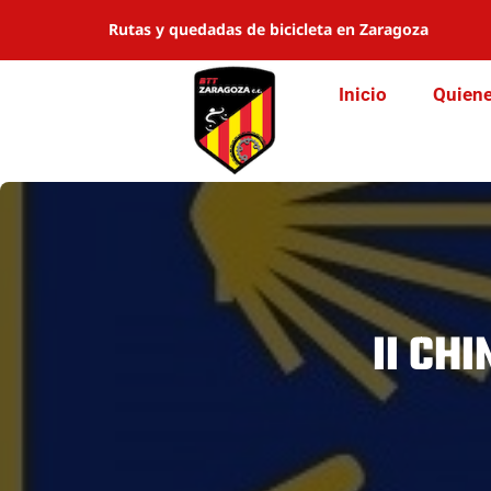
Saltar
Rutas y quedadas de bicicleta en Zaragoza
al
contenido
Inicio
Quien
II CH