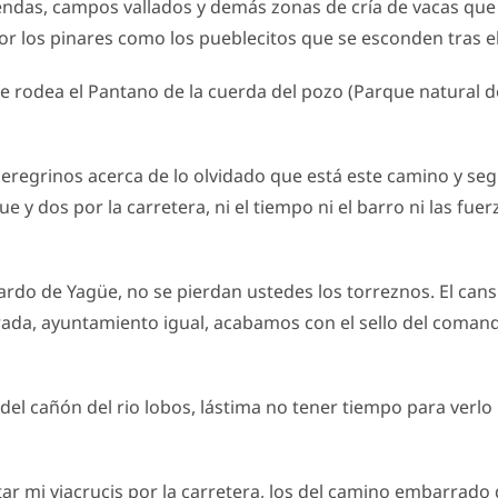
endas, campos vallados y demás zonas de cría de vacas que 
or los pinares como los pueblecitos que se esconden tras el
e rodea el Pantano de la cuerda del pozo (Parque natural d
eregrinos acerca de lo olvidado que está este camino y segui
 y dos por la carretera, ni el tiempo ni el barro ni las fue
 de Yagüe, no se pierdan ustedes los torreznos. El cansin
rrada, ayuntamiento igual, acabamos con el sello del comand
del cañón del rio lobos, lástima no tener tiempo para verl
ar mi viacrucis por la carretera, los del camino embarrado