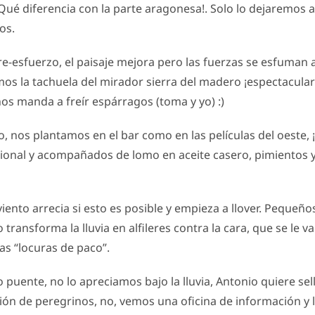
ué diferencia con la parte aragonesa!. Solo lo dejaremos a
os.
-esfuerzo, el paisaje mejora pero las fuerzas se esfuman 
os la tachuela del mirador sierra del madero ¡espectacular
os manda a freír espárragos (toma y yo) :)
, nos plantamos en el bar como en las películas del oeste, 
acional y acompañados de lomo en aceite casero, pimiento
iento arrecia si esto es posible y empieza a llover. Pequeño
transforma la lluvia en alfileres contra la cara, que se le 
s “locuras de paco”.
puente, no lo apreciamos bajo la lluvia, Antonio quiere sel
ión de peregrinos, no, vemos una oficina de información y l