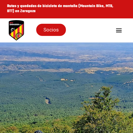
Saltar
Rutas y quedadas de bicicleta de montaña (Mountain Bike, MTB,
BTT) en Zaragoza
al
contenido
Socios
Togg
Navig
Inicio
Quienes Somos
Galería
Rutas y Eventos
Cicloturistas
Noticias