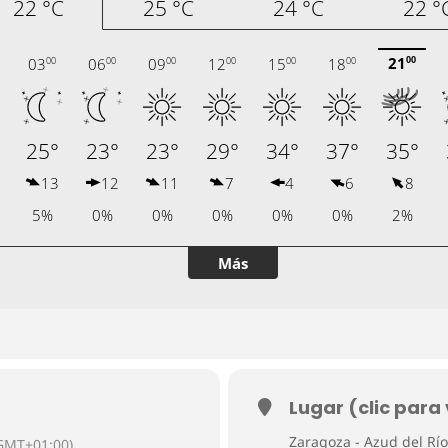
Lugar (clic para
Zaragoza - Azud del Rí
GMT+01:00)