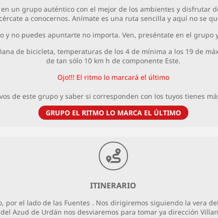
r en un grupo auténtico con el mejor de los ambientes y disfrutar
cércate a conocernos. Anímate es una ruta sencilla y aquí no se qu
oro y no puedes apuntarte no importa. Ven, preséntate en el grupo
a de bicicleta, temperaturas de los 4 de mínima a los 19 de máxim
de tan sólo 10 km h de componente Este.
Ojo!!! El ritmo lo marcará el último
ivos de este grupo y saber si corresponden con los tuyos tienes má
GRUPO EL RITMO LO MARCA EL ÚLTIMO
ITINERARIO
 por el lado de las Fuentes . Nos dirigiremos siguiendo la vera de
del Azud de Urdán nos desviaremos para tomar ya dirección Villanue