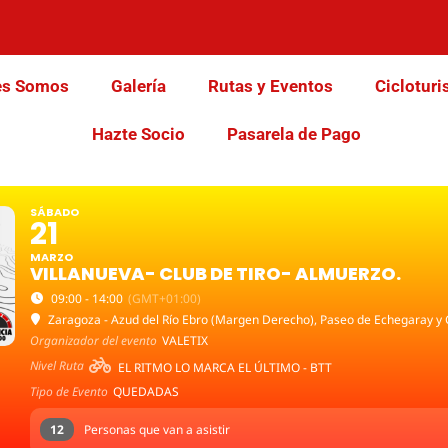
es Somos
Galería
Rutas y Eventos
Cicloturi
Hazte Socio
Pasarela de Pago
SÁBADO
21
MARZO
VILLANUEVA- CLUB DE TIRO- ALMUERZO.
09:00 - 14:00
(GMT+01:00)
Zaragoza - Azud del Río Ebro (Margen Derecho)
, Paseo de Echegaray y
Organizador del evento
VALETIX
Nivel Ruta
EL RITMO LO MARCA EL ÚLTIMO - BTT
Tipo de Evento
QUEDADAS
12
Personas que van a asistir