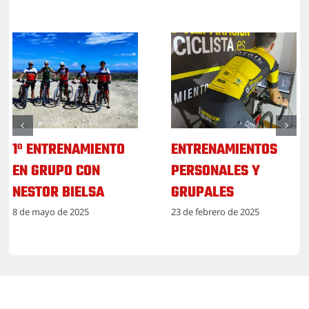
BIOMECANICA CON
CURSO RESOLUCIÓN
NESTOR BIELSA
DE AVERIAS
19 de febrero de 2025
(montaña y
carretera)
4 de septiembre de 2025